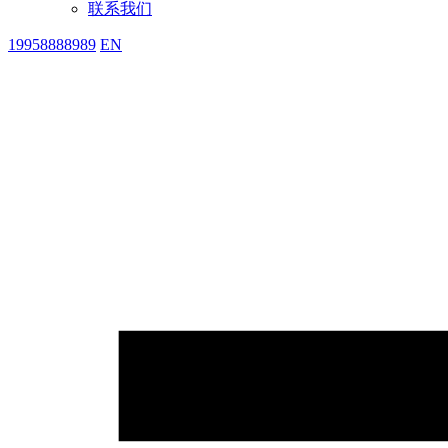
联系我们
19958888989
EN