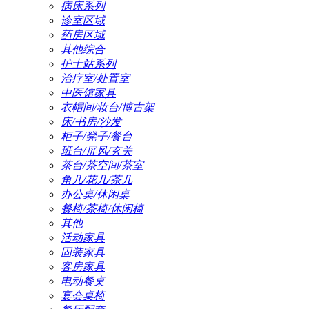
病床系列
诊室区域
药房区域
其他综合
护士站系列
治疗室/处置室
中医馆家具
衣帽间/妆台/博古架
床/书房/沙发
柜子/凳子/餐台
班台/屏风/玄关
茶台/茶空间/茶室
角几/花几/茶几
办公桌/休闲桌
餐椅/茶椅/休闲椅
其他
活动家具
固装家具
客房家具
电动餐桌
宴会桌椅