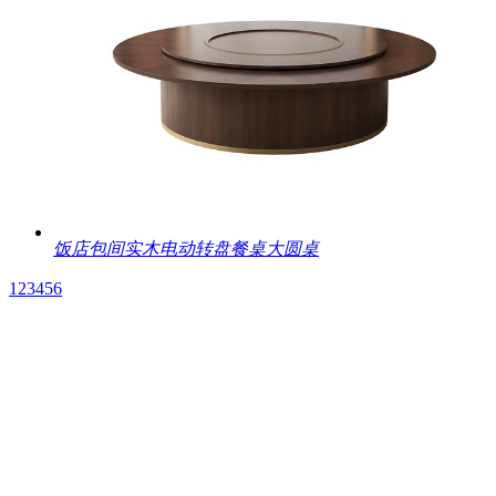
饭店包间实木电动转盘餐桌大圆桌
1
2
3
4
5
6