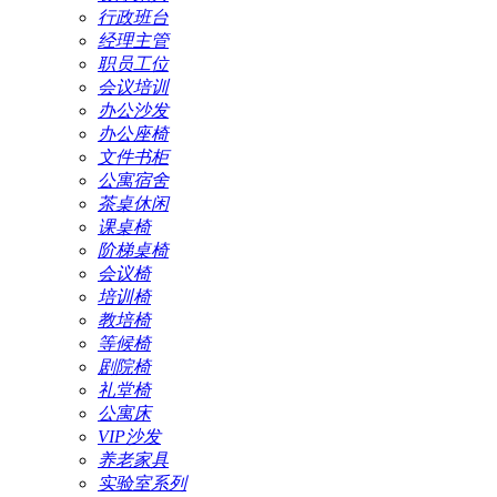
行政班台
经理主管
职员工位
会议培训
办公沙发
办公座椅
文件书柜
公寓宿舍
茶桌休闲
课桌椅
阶梯桌椅
会议椅
培训椅
教培椅
等候椅
剧院椅
礼堂椅
公寓床
VIP沙发
养老家具
实验室系列