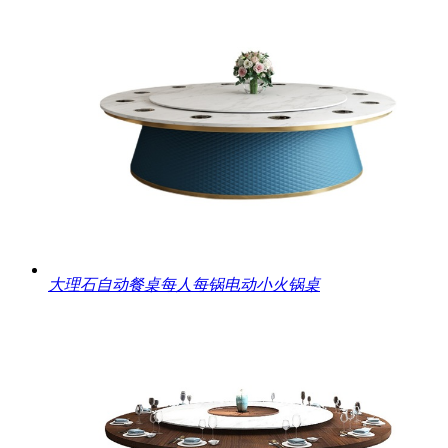
大理石自动餐桌每人每锅电动小火锅桌