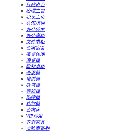
行政班台
经理主管
职员工位
会议培训
办公沙发
办公座椅
文件书柜
公寓宿舍
茶桌休闲
课桌椅
阶梯桌椅
会议椅
培训椅
教培椅
等候椅
剧院椅
礼堂椅
公寓床
VIP沙发
养老家具
实验室系列