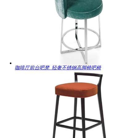
咖啡厅前台吧凳_轻奢不锈钢高脚椅吧椅