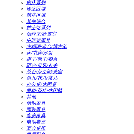
病床系列
诊室区域
药房区域
其他综合
护士站系列
治疗室/处置室
中医馆家具
衣帽间/妆台/博古架
床/书房/沙发
柜子/凳子/餐台
班台/屏风/玄关
茶台/茶空间/茶室
角几/花几/茶几
办公桌/休闲桌
餐椅/茶椅/休闲椅
其他
活动家具
固装家具
客房家具
电动餐桌
宴会桌椅