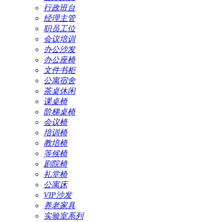
行政班台
经理主管
职员工位
会议培训
办公沙发
办公座椅
文件书柜
公寓宿舍
茶桌休闲
课桌椅
阶梯桌椅
会议椅
培训椅
教培椅
等候椅
剧院椅
礼堂椅
公寓床
VIP沙发
养老家具
实验室系列