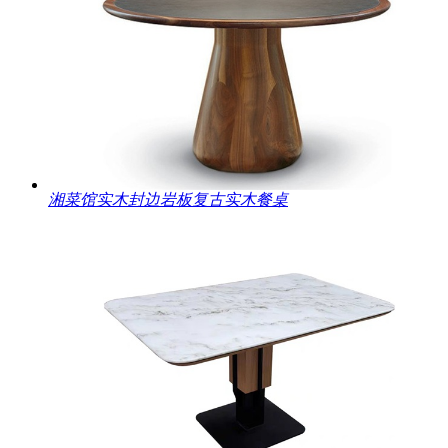
湘菜馆实木封边岩板复古实木餐桌