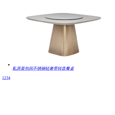
私房菜包间不锈钢轻奢带转盘餐桌
1
2
3
4