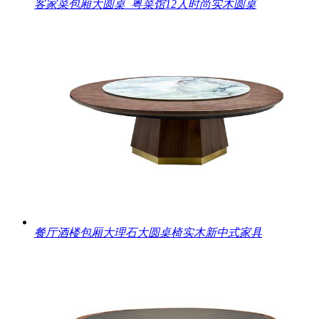
客家菜包厢大圆桌_粤菜馆12人时尚实木圆桌
餐厅酒楼包厢大理石大圆桌椅实木新中式家具