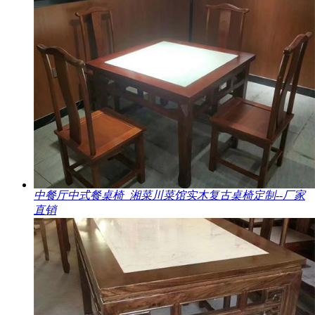
中餐厅中式餐桌椅_湘菜川菜馆实木复古桌椅定制--厂家
直销