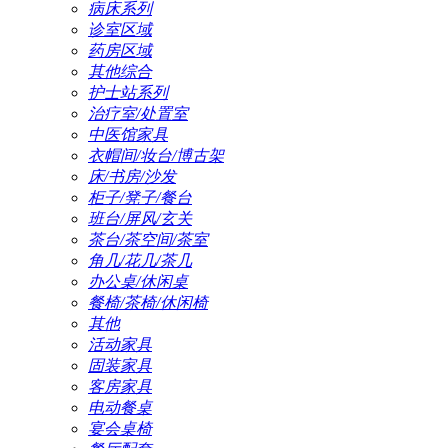
病床系列
诊室区域
药房区域
其他综合
护士站系列
治疗室/处置室
中医馆家具
衣帽间/妆台/博古架
床/书房/沙发
柜子/凳子/餐台
班台/屏风/玄关
茶台/茶空间/茶室
角几/花几/茶几
办公桌/休闲桌
餐椅/茶椅/休闲椅
其他
活动家具
固装家具
客房家具
电动餐桌
宴会桌椅