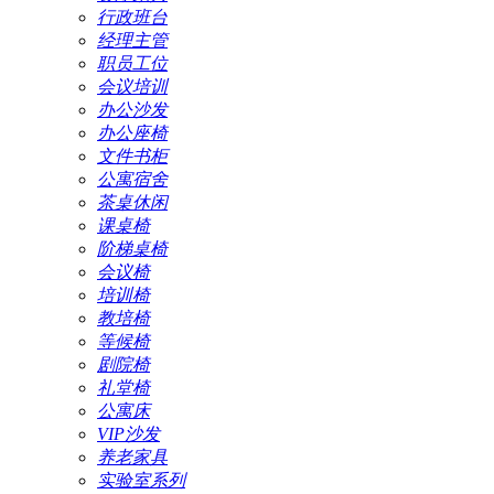
行政班台
经理主管
职员工位
会议培训
办公沙发
办公座椅
文件书柜
公寓宿舍
茶桌休闲
课桌椅
阶梯桌椅
会议椅
培训椅
教培椅
等候椅
剧院椅
礼堂椅
公寓床
VIP沙发
养老家具
实验室系列