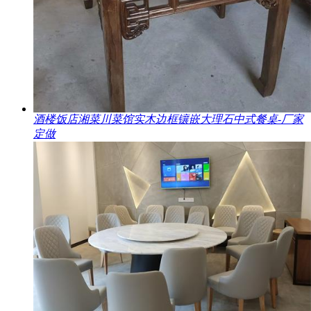
酒楼饭店湘菜川菜馆实木边框镶嵌大理石中式餐桌-厂家
定做