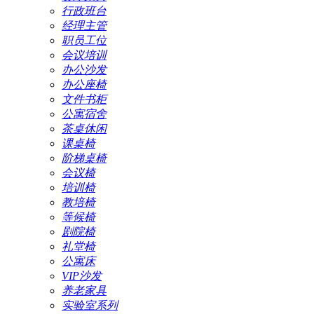
行政班台
经理主管
职员工位
会议培训
办公沙发
办公座椅
文件书柜
公寓宿舍
茶桌休闲
课桌椅
阶梯桌椅
会议椅
培训椅
教培椅
等候椅
剧院椅
礼堂椅
公寓床
VIP沙发
养老家具
实验室系列